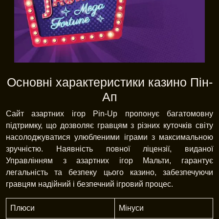
Основні характеристики казино Пін-
Ап
Сайт азартних ігор Pin-Up пропонує багатомовну
підтримку, що дозволяє гравцям з різних куточків світу
насолоджуватися улюбленими іграми
з максимальною
зручністю. Наявність повної ліцензії, виданої
Управлінням з азартних ігор Мальти, гарантує
легальність та безпеку цього казино, забезпечуючи
гравцям надійний і безпечний ігровий процес.
Плюси
Мінуси