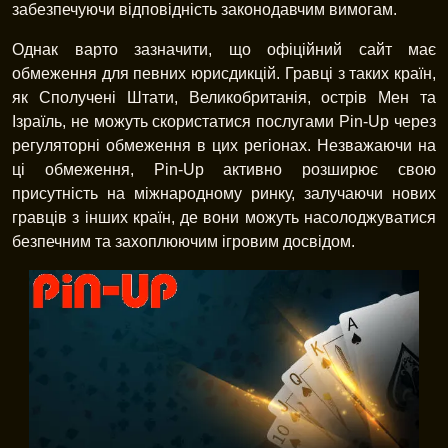
забезпечуючи відповідність законодавчим вимогам.
Однак варто зазначити, що офіційний сайт має
обмеження для певних юрисдикцій. Гравці з таких країн,
як Сполучені Штати, Великобританія, острів Мен та
Ізраїль, не можуть скористатися послугами Pin-Up через
регуляторні обмеження в цих регіонах. Незважаючи на
ці обмеження, Pin-Up активно розширює свою
присутність на міжнародному ринку, залучаючи нових
гравців з інших країн, де вони можуть насолоджуватися
безпечним та захоплюючим ігровим досвідом.