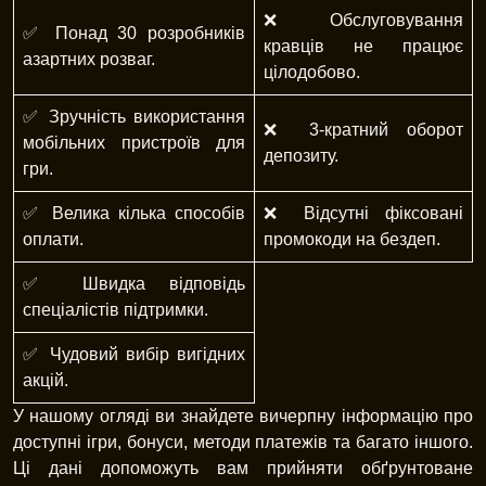
❌ Обслуговування
✅ Понад 30 розробників
кравців не працює
азартних розваг.
цілодобово.
✅ Зручність використання
❌ 3-кратний оборот
мобільних пристроїв для
депозиту.
гри.
✅ Велика кілька способів
❌ Відсутні фіксовані
оплати.
промокоди на бездеп.
✅ Швидка відповідь
спеціалістів підтримки.
✅ Чудовий вибір вигідних
акцій.
У нашому огляді ви знайдете вичерпну інформацію про
доступні ігри, бонуси, методи платежів та багато іншого.
Ці дані допоможуть вам прийняти обґрунтоване