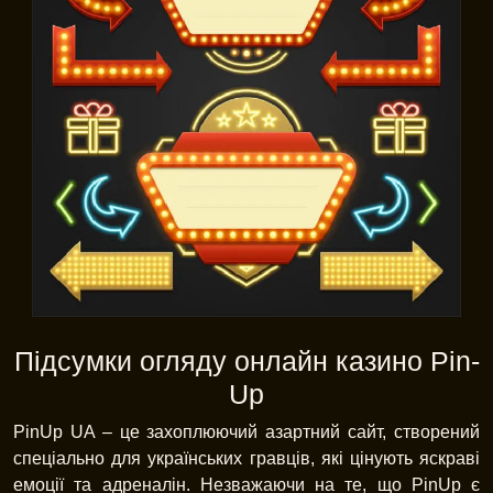
Підсумки огляду онлайн казино Pin-
Up
PinUp UA – це захоплюючий азартний сайт, створений
спеціально для українських гравців, які цінують яскраві
емоції та адреналін. Незважаючи на те, що PinUp є